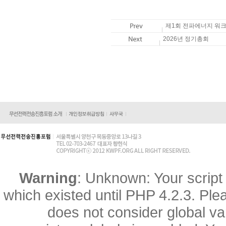
제1회 전파에너지 워크숍 
2026년 정기총회
Warning
: Unknown: Your script 
which existed until PHP 4.2.3. Ple
does not consider global va